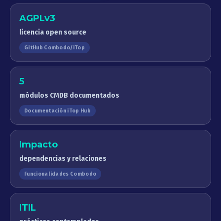
AGPLv3
licencia open source
GitHub Combodo/iTop
5
módulos CMDB documentados
Documentación iTop Hub
Impacto
dependencias y relaciones
Funcionalidades Combodo
ITIL