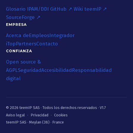
Glosario IPAM/DDI
GitHub ↗
Wiki teemIP ↗
SourceForge ↗
EMPRESA
Acerca de
Empleos
Integrador
iTop
Partners
Contacto
CONFIANZA
Open source &
AGPL
Seguridad
Accesibilidad
Responsabilidad
digital
© 2026 teemIP SAS ·
Todos los derechos reservados
· V1.7
Aviso legal
·
Privacidad
·
Cookies
teemIP SAS · Meylan (38) · France