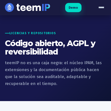
Ir al contenido
Demo
LICENCIAS Y REPOSITORIOS
Código abierto, AGPL y
reversibilidad
teemIP no es una caja negra: el núcleo IPAM, las
extensiones y la documentación pública hacen
que la solución sea auditable, adaptable y
recuperable en el tiempo.