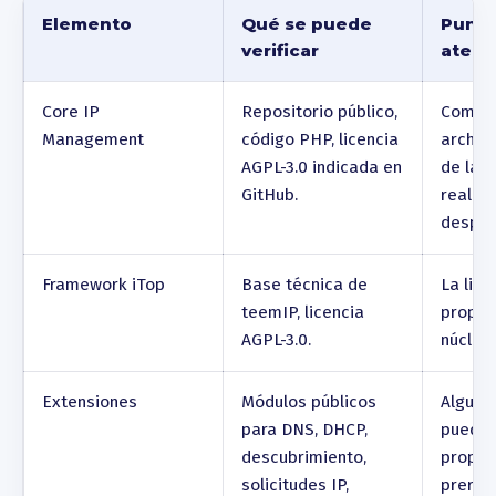
Licencias y responsabilidades
Elemento
Qué se puede
Punto
verificar
atenc
Core IP
Repositorio público,
Compro
Management
código PHP, licencia
archivo
AGPL-3.0 indicada en
de la v
GitHub.
realme
desple
Framework iTop
Base técnica de
La lice
teemIP, licencia
propag
AGPL-3.0.
núcleo
Extensiones
Módulos públicos
Alguna
para DNS, DHCP,
pueden
descubrimiento,
propia 
solicitudes IP,
prerreq