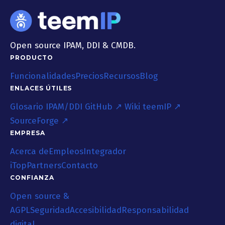
Open source IPAM, DDI & CMDB.
PRODUCTO
Funcionalidades
Precios
Recursos
Blog
ENLACES ÚTILES
Glosario IPAM/DDI
GitHub ↗
Wiki teemIP ↗
SourceForge ↗
EMPRESA
Acerca de
Empleos
Integrador
iTop
Partners
Contacto
CONFIANZA
Open source &
AGPL
Seguridad
Accesibilidad
Responsabilidad
digital