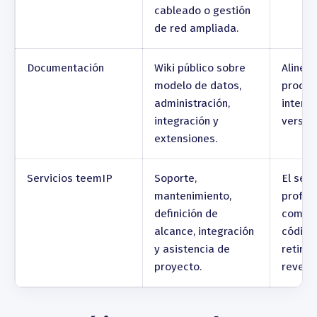
cableado o gestión
de red ampliada.
Documentación
Wiki público sobre
Alinear
modelo de datos,
proced
administración,
interno
integración y
versión
extensiones.
Servicios teemIP
Soporte,
El serv
mantenimiento,
profes
definición de
comple
alcance, integración
código 
y asistencia de
retirar 
proyecto.
reversi