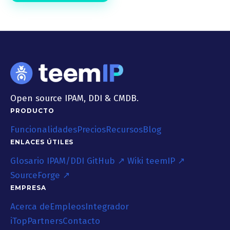
Open source IPAM, DDI & CMDB.
PRODUCTO
Funcionalidades
Precios
Recursos
Blog
ENLACES ÚTILES
Glosario IPAM/DDI
GitHub ↗
Wiki teemIP ↗
SourceForge ↗
EMPRESA
Acerca de
Empleos
Integrador
iTop
Partners
Contacto