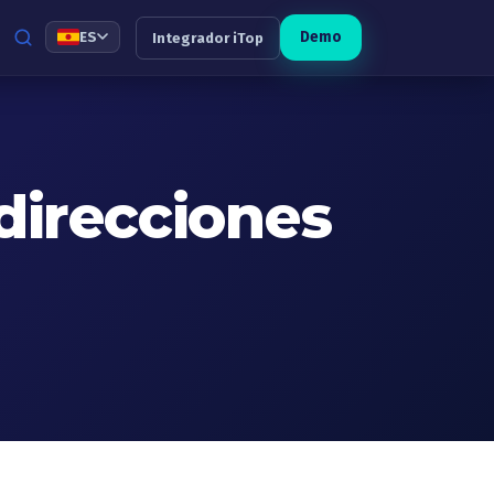
Demo
ES
Integrador iTop
direcciones