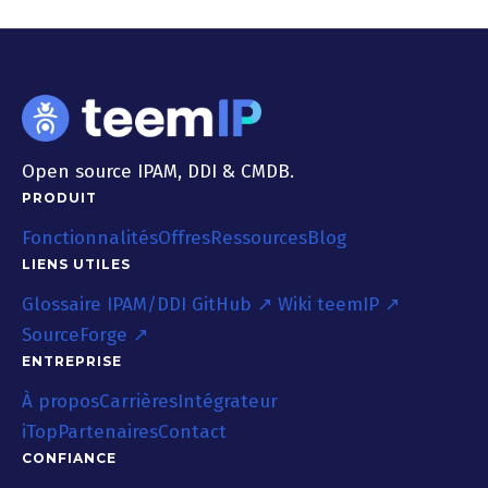
Open source IPAM, DDI & CMDB.
PRODUIT
Fonctionnalités
Offres
Ressources
Blog
LIENS UTILES
Glossaire IPAM/DDI
GitHub ↗
Wiki teemIP ↗
SourceForge ↗
ENTREPRISE
À propos
Carrières
Intégrateur
iTop
Partenaires
Contact
CONFIANCE