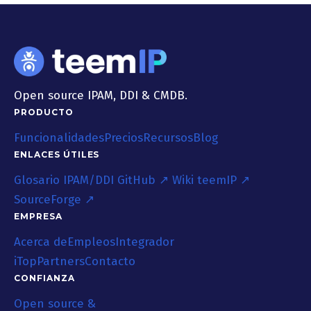
Open source IPAM, DDI & CMDB.
PRODUCTO
Funcionalidades
Precios
Recursos
Blog
ENLACES ÚTILES
Glosario IPAM/DDI
GitHub ↗
Wiki teemIP ↗
SourceForge ↗
EMPRESA
Acerca de
Empleos
Integrador
iTop
Partners
Contacto
CONFIANZA
Open source &