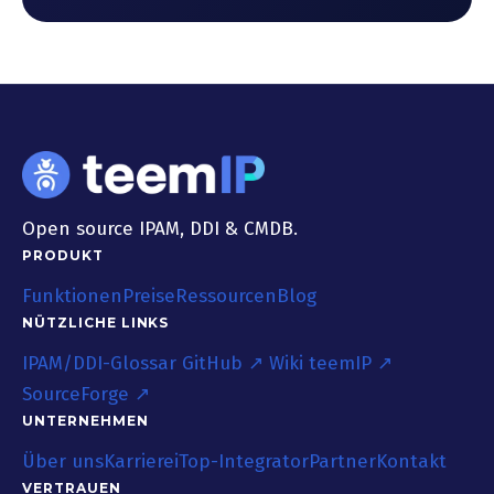
Open source IPAM, DDI & CMDB.
PRODUKT
Funktionen
Preise
Ressourcen
Blog
NÜTZLICHE LINKS
IPAM/DDI-Glossar
GitHub ↗
Wiki teemIP ↗
SourceForge ↗
UNTERNEHMEN
Über uns
Karriere
iTop-Integrator
Partner
Kontakt
VERTRAUEN