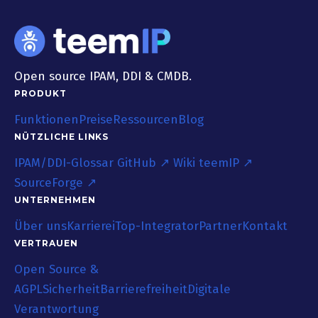
Open source IPAM, DDI & CMDB.
PRODUKT
Funktionen
Preise
Ressourcen
Blog
NÜTZLICHE LINKS
IPAM/DDI-Glossar
GitHub ↗
Wiki teemIP ↗
SourceForge ↗
UNTERNEHMEN
Über uns
Karriere
iTop-Integrator
Partner
Kontakt
VERTRAUEN
Open Source &
AGPL
Sicherheit
Barrierefreiheit
Digitale
Verantwortung