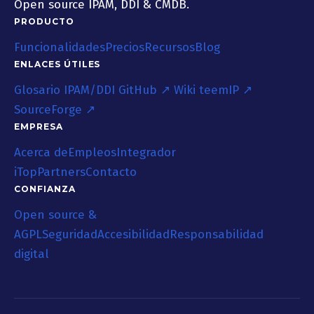
Open source IPAM, DDI & CMDB.
PRODUCTO
Funcionalidades
Precios
Recursos
Blog
ENLACES ÚTILES
Glosario IPAM/DDI
GitHub ↗
Wiki teemIP ↗
SourceForge ↗
EMPRESA
Acerca de
Empleos
Integrador
iTop
Partners
Contacto
CONFIANZA
Open source &
AGPL
Seguridad
Accesibilidad
Responsabilidad
digital