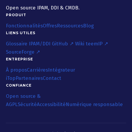
Open source IPAM, DDI & CMDB.
PRODUIT
Fonctionnalités
Offres
Ressources
Blog
LIENS UTILES
Glossaire IPAM/DDI
GitHub ↗
Wiki teemIP ↗
SourceForge ↗
ENTREPRISE
À propos
Carrières
Intégrateur
iTop
Partenaires
Contact
CONFIANCE
Open source &
AGPL
Sécurité
Accessibilité
Numérique responsable