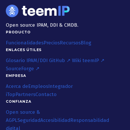
Open source IPAM, DDI & CMDB.
PRODUCTO
Funcionalidades
Precios
Recursos
Blog
ENLACES ÚTILES
Glosario IPAM/DDI
GitHub ↗
Wiki teemIP ↗
SourceForge ↗
EMPRESA
Acerca de
Empleos
Integrador
iTop
Partners
Contacto
CONFIANZA
Open source &
AGPL
Seguridad
Accesibilidad
Responsabilidad
digital