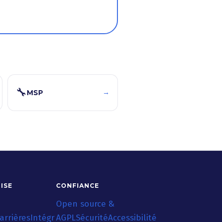
🔧
→
MSP
ISE
CONFIANCE
Open source &
arrières
Intégr
AGPL
Sécurité
Accessibilité