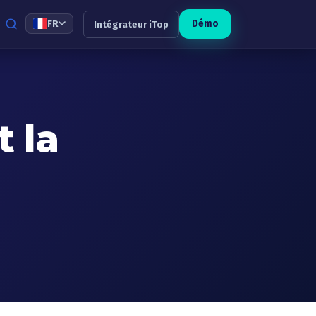
Démo
FR
Intégrateur iTop
 la