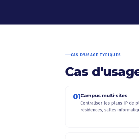
CAS D'USAGE TYPIQUES
Cas d'usag
01
Campus multi-sites
Centraliser les plans IP de pl
résidences, salles informatiq