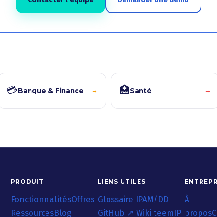
Contacter l’équipe
Demander une démo
💳
🏥
→
→
Banque & Finance
Santé
PRODUIT
LIENS UTILES
ENTREPR
Fonctionnalités
Offres
Glossaire IPAM/DDI
À
Ressources
Blog
GitHub ↗
Wiki teemIP
propos
C