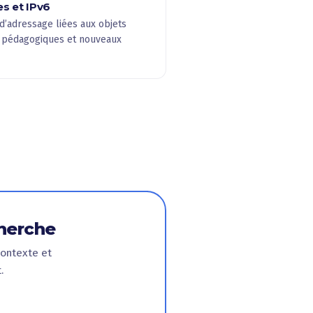
es et IPv6
d’adressage liées aux objets
 pédagogiques et nouveaux
cherche
contexte et
.