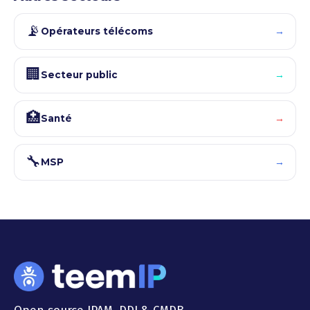
📡
→
Opérateurs télécoms
🏢
→
Secteur public
🏥
→
Santé
🔧
→
MSP