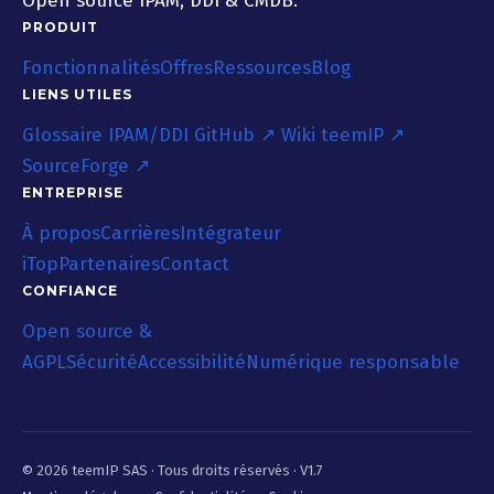
Open source IPAM, DDI & CMDB.
PRODUIT
Fonctionnalités
Offres
Ressources
Blog
LIENS UTILES
Glossaire IPAM/DDI
GitHub ↗
Wiki teemIP ↗
SourceForge ↗
ENTREPRISE
À propos
Carrières
Intégrateur
iTop
Partenaires
Contact
CONFIANCE
Open source &
AGPL
Sécurité
Accessibilité
Numérique responsable
© 2026 teemIP SAS ·
Tous droits réservés
· V1.7