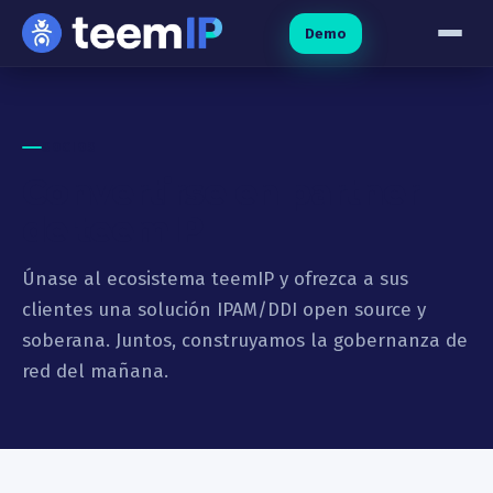
Ir al contenido
Demo
SOCIOS
Convertirse en partner
de teemIP
Únase al ecosistema teemIP y ofrezca a sus
clientes una solución IPAM/DDI open source y
soberana. Juntos, construyamos la gobernanza de
red del mañana.