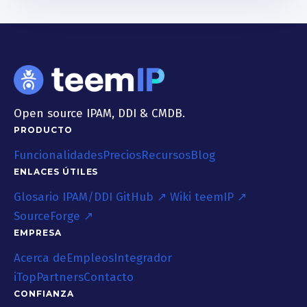
Open source IPAM, DDI & CMDB.
PRODUCTO
Funcionalidades
Precios
Recursos
Blog
ENLACES ÚTILES
Glosario IPAM/DDI
GitHub ↗
Wiki teemIP ↗
SourceForge ↗
EMPRESA
Acerca de
Empleos
Integrador
iTop
Partners
Contacto
CONFIANZA