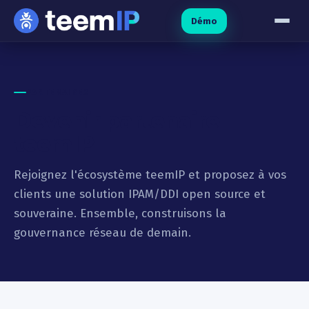
Aller au contenu
Démo
PARTENAIRES
Devenir partenaire
teemIP
Rejoignez l'écosystème teemIP et proposez à vos
clients une solution IPAM/DDI open source et
souveraine. Ensemble, construisons la
gouvernance réseau de demain.