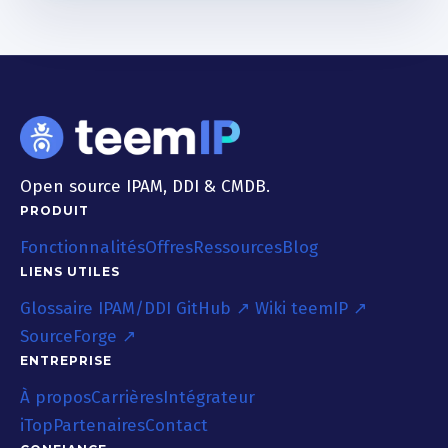
Open source IPAM, DDI & CMDB.
PRODUIT
Fonctionnalités
Offres
Ressources
Blog
LIENS UTILES
Glossaire IPAM/DDI
GitHub ↗
Wiki teemIP ↗
SourceForge ↗
ENTREPRISE
À propos
Carrières
Intégrateur
iTop
Partenaires
Contact