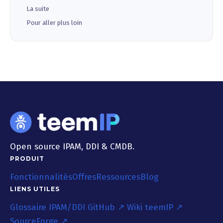
La suite
Pour aller plus loin
Open source IPAM, DDI & CMDB.
PRODUIT
Fonctionnalités
Offres
Ressources
Blog
LIENS UTILES
Glossaire IPAM/DDI
GitHub ↗
Wiki teemIP ↗
SourceForge ↗