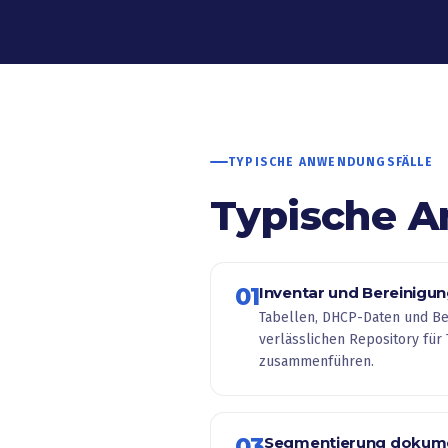
TYPISCHE ANWENDUNGSFÄLLE
Typische A
01
Inventar und Bereinigu
Tabellen, DHCP-Daten und Be
verlässlichen Repository fü
zusammenführen.
03
Segmentierung dokume