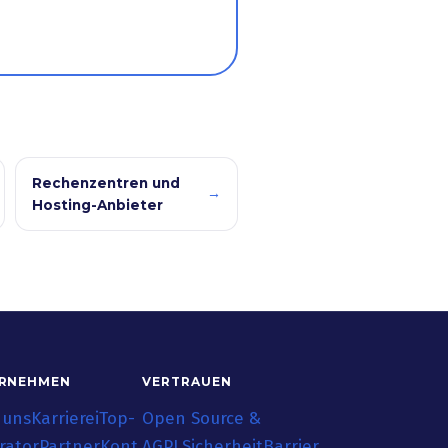
Rechenzentren und
→
Hosting-Anbieter
RNEHMEN
VERTRAUEN
 uns
Karriere
iTop-
Open Source &
rator
Partner
Kont
AGPL
Sicherheit
Barrier