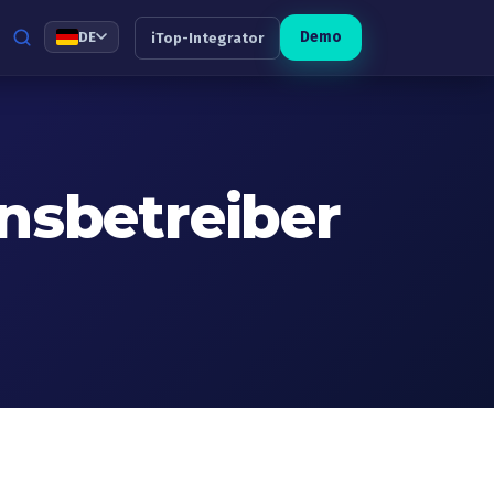
Demo
DE
iTop-Integrator
nsbetreiber