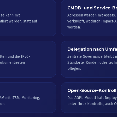
CMDB- und Service-B
sse kann mit
Adressen werden mit Assets, 
iert werden, statt auf
verknüpft, wodurch Impact-An
werden.
Delegation nach Umf
ten und die IPv6-
Zentrale Governance bleibt 
 dokumentierten
Standorte, Kunden oder techn
pflegen.
Open-Source-Kontroll
AM mit ITSM, Monitoring,
Das AGPL-Modell hält Deploym
on.
unter Ihrer Kontrolle, auch 