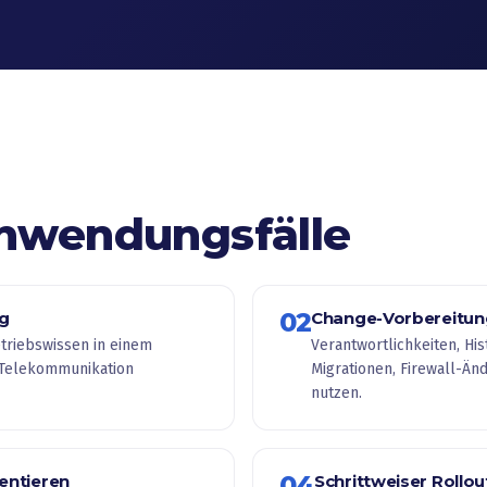
nwendungsfälle
02
ng
Change-Vorbereitun
triebswissen in einem
Verantwortlichkeiten, Hi
r Telekommunikation
Migrationen, Firewall-Än
nutzen.
04
ntieren
Schrittweiser Rollou