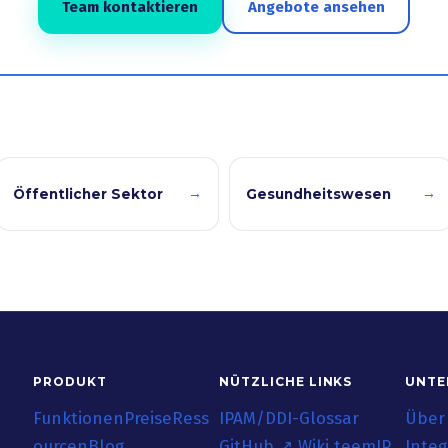
Team kontaktieren
Angebote ansehen
→
→
Öffentlicher Sektor
Gesundheitswesen
PRODUKT
NÜTZLICHE LINKS
UNTE
Funktionen
Preise
Ress
IPAM/DDI-Glossar
Über
ourcen
Blog
GitHub ↗
Wiki teemIP
Integ