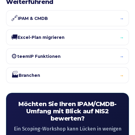
Weiterführend
🔗
→
IPAM & CMDB
🚚
→
Excel-Plan migrieren
⚙️
→
teemIP Funktionen
🏭
→
Branchen
Möchten Sie Ihren IPAM/CMDB-
Umfang mit Blick auf NIS2
bewerten?
Ein Scoping-Workshop kann Lücken in wenigen