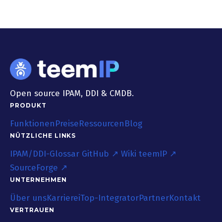
Open source IPAM, DDI & CMDB.
PRODUKT
Funktionen
Preise
Ressourcen
Blog
NÜTZLICHE LINKS
IPAM/DDI-Glossar
GitHub ↗
Wiki teemIP ↗
SourceForge ↗
UNTERNEHMEN
Über uns
Karriere
iTop-Integrator
Partner
Kontakt
VERTRAUEN